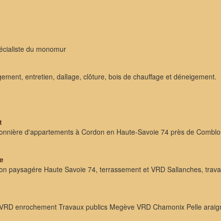
écialiste du monomur
ent, entretien, dallage, clôture, bois de chauffage et déneigement.
t
onnière d'appartements à Cordon en Haute-Savoie 74 près de Comblo
e
paysagére Haute Savoie 74, terrassement et VRD Sallanches, travaux
t VRD enrochement Travaux publics Megève VRD Chamonix Pelle araign