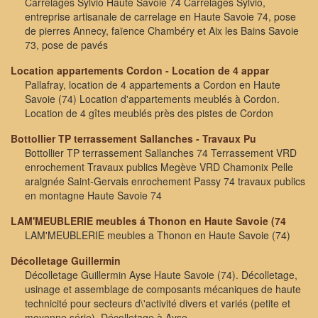
Carrelages Sylvio Haute Savoie 74 Carrelages Sylvio,
entreprise artisanale de carrelage en Haute Savoie 74, pose
de pierres Annecy, faïence Chambéry et Aix les Bains Savoie
73, pose de pavés
Location appartements Cordon - Location de 4 appar
Pallafray, location de 4 appartements a Cordon en Haute
Savoie (74) Location d'appartements meublés à Cordon.
Location de 4 gîtes meublés près des pistes de Cordon
Bottollier TP terrassement Sallanches - Travaux Pu
Bottollier TP terrassement Sallanches 74 Terrassement VRD
enrochement Travaux publics Megève VRD Chamonix Pelle
araignée Saint-Gervais enrochement Passy 74 travaux publics
en montagne Haute Savoie 74
LAM'MEUBLERIE meubles á Thonon en Haute Savoie (74
LAM'MEUBLERIE meubles a Thonon en Haute Savoie (74)
Décolletage Guillermin
Décolletage Guillermin Ayse Haute Savoie (74). Décolletage,
usinage et assemblage de composants mécaniques de haute
technicité pour secteurs d\'activité divers et variés (petite et
moyenne série). Décolletage à Ayse